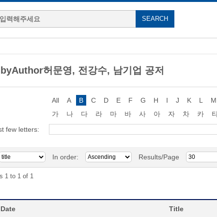
g byAuthor허문영, 전강수, 남기업 공저
All
A
B
C
D
E
F
G
H
I
J
K
L
M
가
나
다
라
마
바
사
아
자
차
카
st few letters:
In order:
Results/Page
s 1 to 1 of 1
 Date
Title