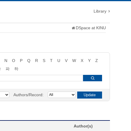
Library
DSpace at KINU
N
O
P
Q
R
S
T
U
V
W
X
Y
Z
타
파
하
Authors/Record:
Author(s)