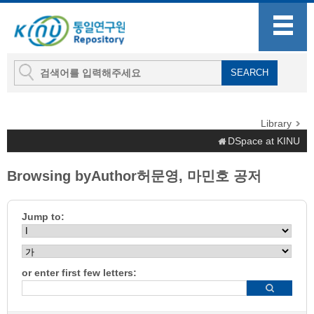
Library
DSpace at KINU
Browsing byAuthor허문영, 마민호 공저
Jump to:
or enter first few letters: