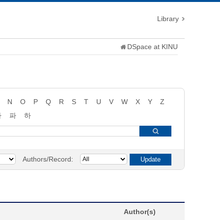
Library
DSpace at KINU
N
O
P
Q
R
S
T
U
V
W
X
Y
Z
타
파
하
Authors/Record:
Author(s)