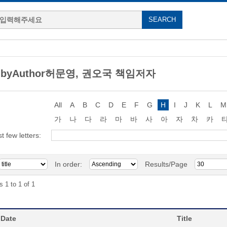
g byAuthor허문영, 권오국 책임저자
All
A
B
C
D
E
F
G
H
I
J
K
L
M
가
나
다
라
마
바
사
아
자
차
카
st few letters:
In order:
Results/Page
s 1 to 1 of 1
 Date
Title