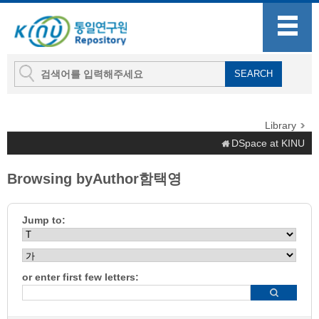
Library
DSpace at KINU
Browsing byAuthor함택영
Jump to:
or enter first few letters: