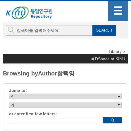
Library
DSpace at KINU
Browsing byAuthor함택영
Jump to:
or enter first few letters: