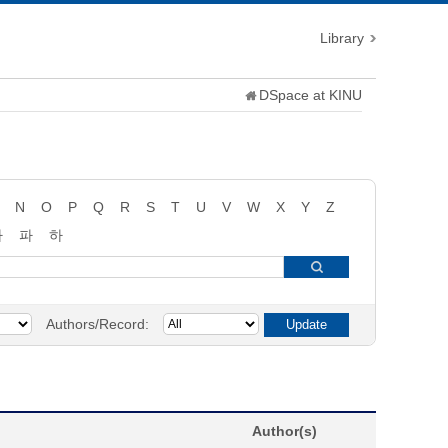
Library
DSpace at KINU
N
O
P
Q
R
S
T
U
V
W
X
Y
Z
타
파
하
Authors/Record:
Author(s)