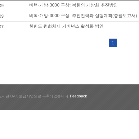
비핵·개방·3000 구상: 북한의 개방화 추진방안
09
비핵·개방·3000 구상: 추진전략과 실행계획(총괄보고서)
09
한반도 평화체제 거버넌스 활성화 방안
07
1
서관 OAK 보급사업으로 구축되었습니다.
Feedback