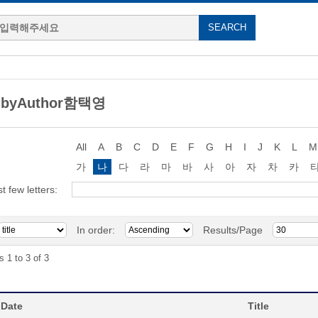
g byAuthor함택영
All
A
B
C
D
E
F
G
H
I
J
K
L
M
가
나
다
라
마
바
사
아
자
차
카
st few letters:
In order:
Results/Page
s 1 to 3 of 3
 Date
Title