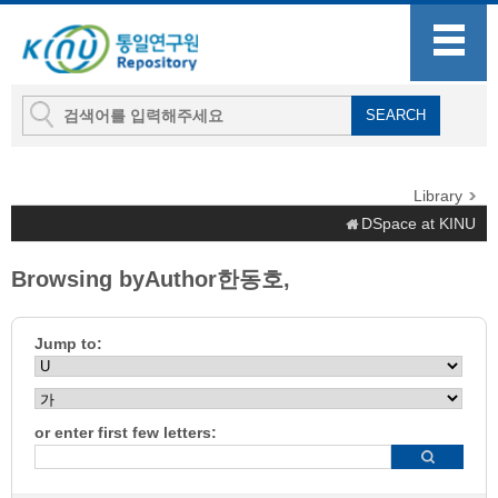
Library
DSpace at KINU
Browsing byAuthor한동호,
Jump to:
or enter first few letters: