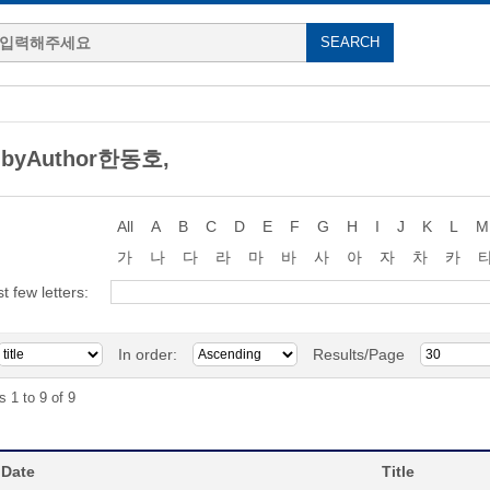
 byAuthor한동호,
All
A
B
C
D
E
F
G
H
I
J
K
L
M
가
나
다
라
마
바
사
아
자
차
카
st few letters:
In order:
Results/Page
s 1 to 9 of 9
 Date
Title