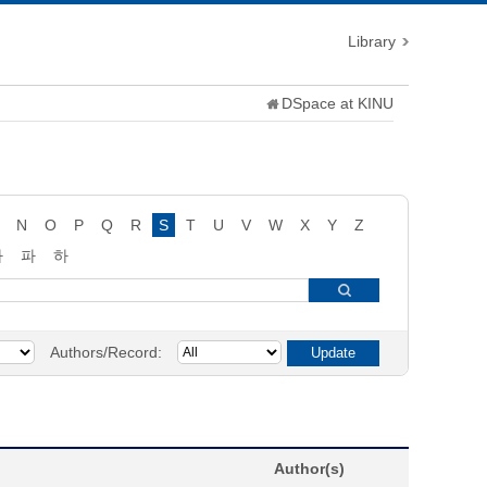
Library
DSpace at KINU
N
O
P
Q
R
S
T
U
V
W
X
Y
Z
타
파
하
Authors/Record:
Author(s)