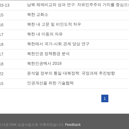
남북 체제비교와 성과 연구: 자유민주주의 가치를 중심으
03-13
북한 교화소
15
북한 내 고문 및 비인도적 처우
16
북한 내 이동의 자유
17
북한에서 국가-사회 관계 양상 연구
18
북한인권 정책환경 분석
17
북한인권백서 2018
18
윤석열 정부의 통일·대북정책: 국정과제 추진방향
22
인권개선을 위한 기술협력
15
1
서관 OAK 보급사업으로 구축되었습니다.
Feedback