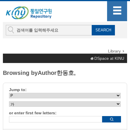
Library
DSpace at KINU
Browsing byAuthor한동호,
Jump to:
or enter first few letters: