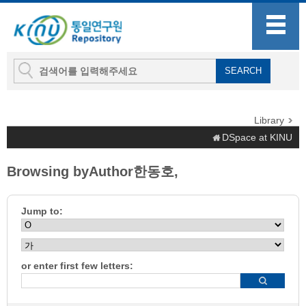
Library
DSpace at KINU
Browsing byAuthor한동호,
Jump to:
or enter first few letters: