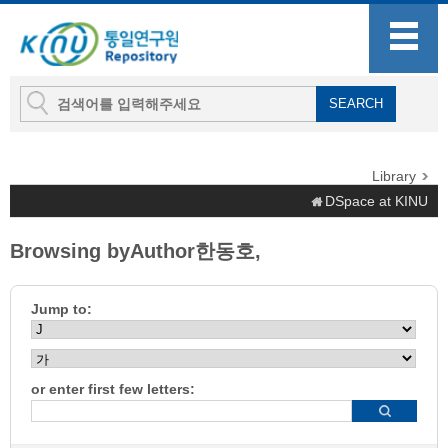
Library
DSpace at KINU
Browsing byAuthor한동호,
Jump to:
or enter first few letters: