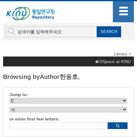
Library
DSpace at KINU
Browsing byAuthor한동호,
Jump to:
or enter first few letters: