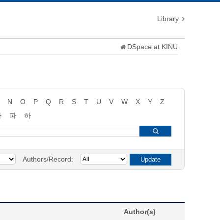
Library
DSpace at KINU
N
O
P
Q
R
S
T
U
V
W
X
Y
Z
타
파
하
Authors/Record:
Author(s)