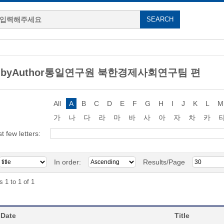
ng byAuthor통일연구원 북한경제사회연구팀 편
All
A
B
C
D
E
F
G
H
I
J
K
L
M
가
나
다
라
마
바
사
아
자
차
카
st few letters:
In order:
Results/Page
s 1 to 1 of 1
 Date
Title