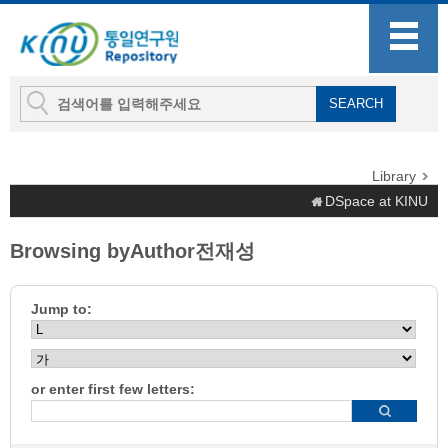
Library
DSpace at KINU
Browsing byAuthor전재성
Jump to:
or enter first few letters: