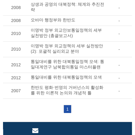
상생과 공영의 대북정책: 체계와 추진전
2008
-
략
오바마 행정부와 한반도
2008
-
이명박 정부 외교안보통일정책의 세부
2010
-
실천방안 (총괄보고서)
이명박 정부 외교정책의 세부 실천방안
2010
-
(2): 포괄적 실리외교 분야
통일대비를 위한 대북통일정책 모색: 통
2012
-
일대계연구 남북합의통일 마스터플랜
통일대비를 위한 대북통일정책의 모색
2012
-
한반도 평화·번영의 거버넌스의 활성화
2007
-
를 위한 이론적 논의와 개념적 틀
1