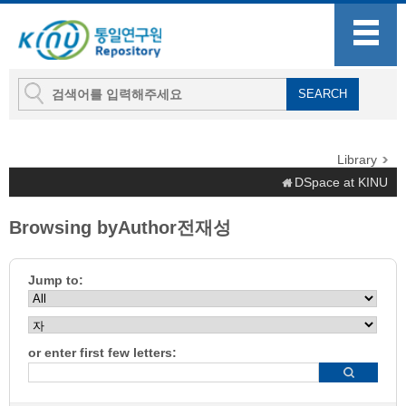
Library
DSpace at KINU
Browsing byAuthor전재성
Jump to:
or enter first few letters: