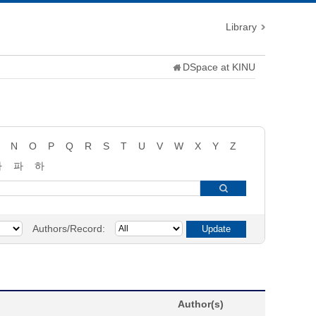
Library
DSpace at KINU
N
O
P
Q
R
S
T
U
V
W
X
Y
Z
타
파
하
Authors/Record:
Author(s)