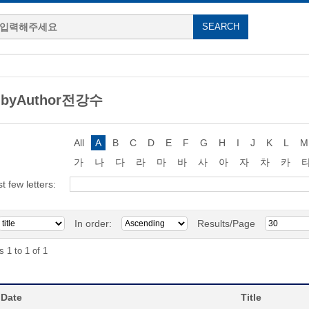
g byAuthor전강수
All
A
B
C
D
E
F
G
H
I
J
K
L
M
가
나
다
라
마
바
사
아
자
차
카
st few letters:
In order:
Results/Page
s 1 to 1 of 1
 Date
Title