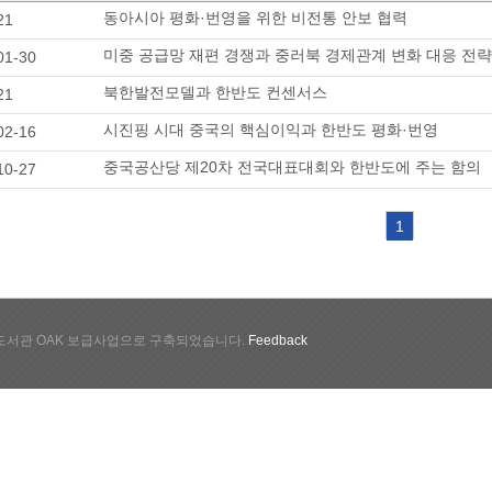
동아시아 평화·번영을 위한 비전통 안보 협력
21
미중 공급망 재편 경쟁과 중러북 경제관계 변화 대응 전략
01-30
북한발전모델과 한반도 컨센서스
21
시진핑 시대 중국의 핵심이익과 한반도 평화·번영
02-16
중국공산당 제20차 전국대표대회와 한반도에 주는 함의
10-27
1
서관 OAK 보급사업으로 구축되었습니다.
Feedback