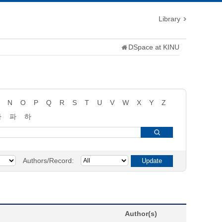
Library
DSpace at KINU
N
O
P
Q
R
S
T
U
V
W
X
Y
Z
타
파
하
Authors/Record:
Author(s)