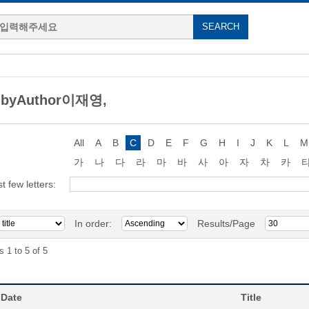
 byAuthor이재영,
All
A
B
C
D
E
F
G
H
I
J
K
L
M
가
나
다
라
마
바
사
아
자
차
카
st few letters:
In order:
Results/Page
s 1 to 5 of 5
 Date
Title