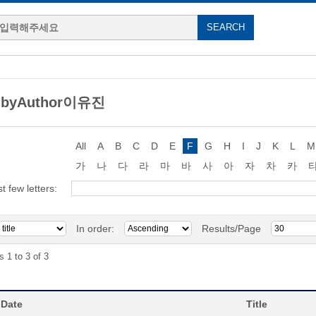
g byAuthor이유진
All
A
B
C
D
E
F
G
H
I
J
K
L
M
가
나
다
라
마
바
사
아
자
차
카
st few letters:
In order:
Results/Page
s 1 to 3 of 3
 Date
Title