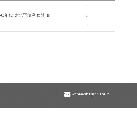
-
90年代 東北亞秩序 豫測 Ⅲ
-
-
webmaster@kinu.or.kr