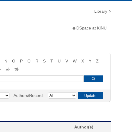
Library
DSpace at KINU
N
O
P
Q
R
S
T
U
V
W
X
Y
Z
타
파
하
Authors/Record:
Author(s)