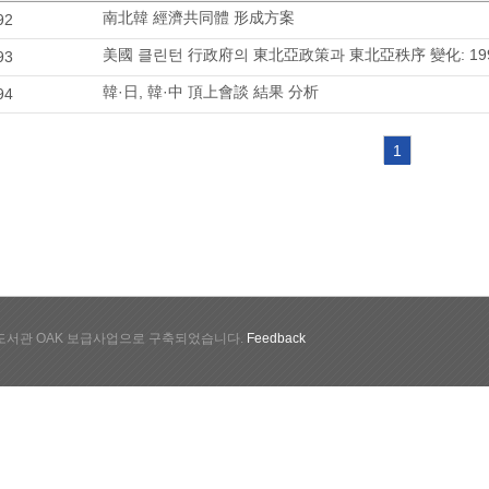
南北韓 經濟共同體 形成方案
92
美國 클린턴 行政府의 東北亞政策과 東北亞秩序 變化: 19
93
韓·日, 韓·中 頂上會談 結果 分析
94
1
서관 OAK 보급사업으로 구축되었습니다.
Feedback