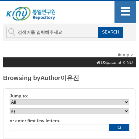
Library
DSpace at KINU
Browsing byAuthor이유진
Jump to:
or enter first few letters: