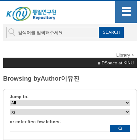
Library
DSpace at KINU
Browsing byAuthor이유진
Jump to:
or enter first few letters: