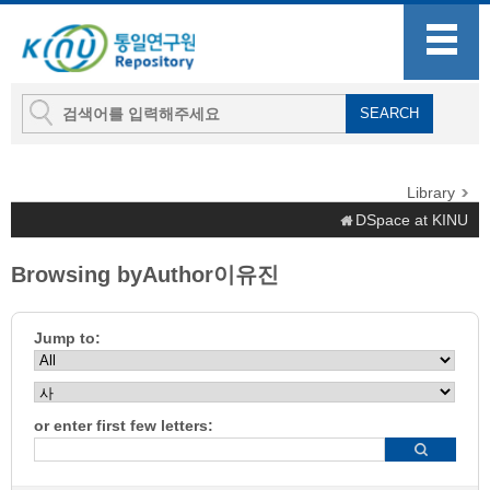
Library
DSpace at KINU
Browsing byAuthor이유진
Jump to:
or enter first few letters: