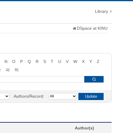
Library
DSpace at KINU
N
O
P
Q
R
S
T
U
V
W
X
Y
Z
타
파
하
Authors/Record:
Author(s)