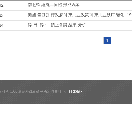
南北韓 經濟共同體 形成方案
92
美國 클린턴 行政府의 東北亞政策과 東北亞秩序 變化: 19
93
韓·日, 韓·中 頂上會談 結果 分析
94
1
서관 OAK 보급사업으로 구축되었습니다.
Feedback