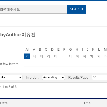
g byAuthor이유진
All
A
B
C
D
E
F
G
H
I
J
K
L
M
가
나
다
라
마
바
사
아
자
차
카
st few letters:
In order:
Results/Page
s 1 to 3 of 3
 Date
Title