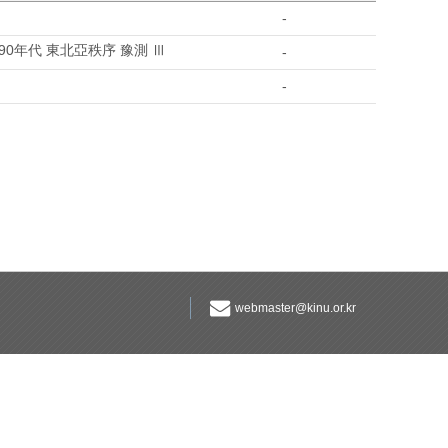
-
90年代 東北亞秩序 豫測 Ⅲ
-
-
webmaster@kinu.or.kr