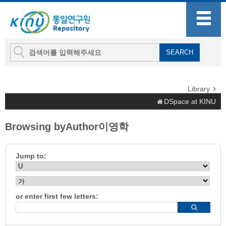
Library
DSpace at KINU
Browsing byAuthor이영학
Jump to:
or enter first few letters: