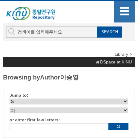
Library
DSpace at KINU
Browsing byAuthor이승열
Jump to:
or enter first few letters: