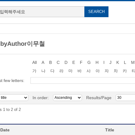
g byAuthor이무철
All
A
B
C
D
E
F
G
H
I
J
K
L
M
가
나
다
라
마
바
사
아
자
차
카
st few letters:
In order:
Results/Page
s 1 to 2 of 2
 Date
Title