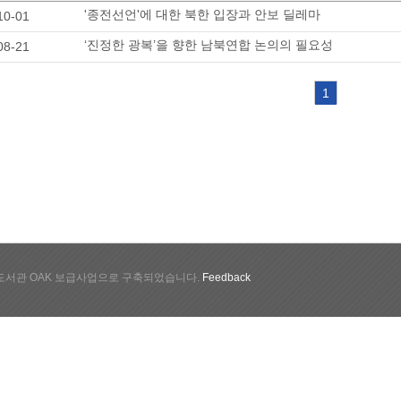
'종전선언'에 대한 북한 입장과 안보 딜레마
10-01
‘진정한 광복’을 향한 남북연합 논의의 필요성
08-21
1
서관 OAK 보급사업으로 구축되었습니다.
Feedback