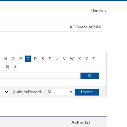
Library
DSpace at KINU
N
O
P
Q
R
S
T
U
V
W
X
Y
Z
타
파
하
Authors/Record:
Author(s)