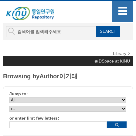
Library
DSpace at KINU
Browsing byAuthor이기태
Jump to:
or enter first few letters: