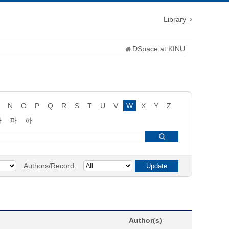
Library
DSpace at KINU
N
O
P
Q
R
S
T
U
V
W
X
Y
Z
타
파
하
Authors/Record:
Author(s)