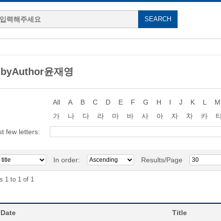
g byAuthor윤재영
All
A
B
C
D
E
F
G
H
I
J
K
L
M
가
나
다
라
마
바
사
아
자
차
카
st few letters:
In order:
Results/Page
s 1 to 1 of 1
 Date
Title