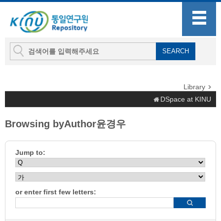
Library
DSpace at KINU
Browsing byAuthor윤경우
Jump to:
or enter first few letters: