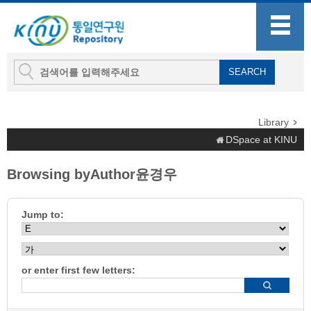
Library
DSpace at KINU
Browsing byAuthor윤경우
Jump to:
or enter first few letters: