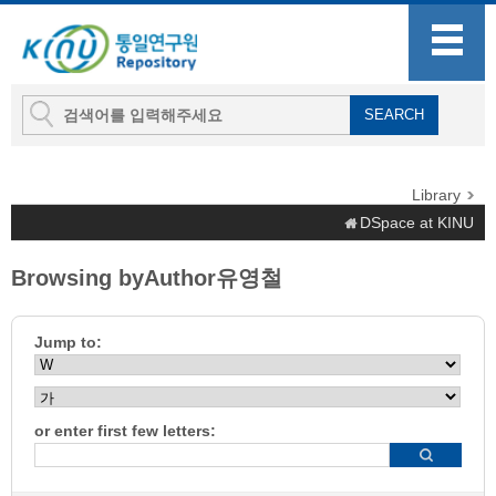
Library
DSpace at KINU
Browsing byAuthor유영철
Jump to:
or enter first few letters: