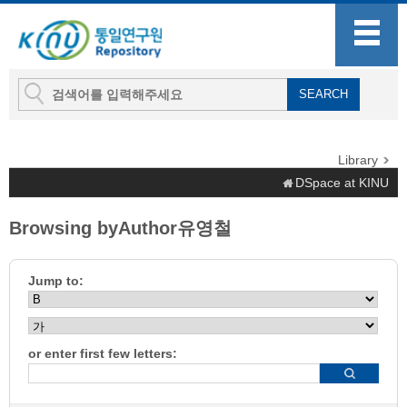
Library
DSpace at KINU
Browsing byAuthor유영철
Jump to:
or enter first few letters: