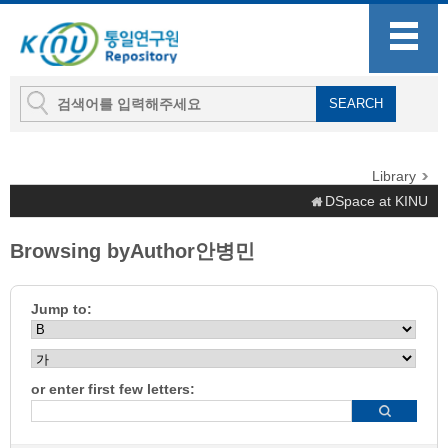
Library
DSpace at KINU
Browsing byAuthor안병민
Jump to:
or enter first few letters: