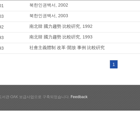
북한인권백서, 2002
01
북한인권백서, 2003
03
南北韓 國力趨勢 比較硏究, 1992
92
南北韓 國力趨勢 比較硏究, 1993
93
社會主義體制 改革·開放 事例 比較硏究
93
1
서관 OAK 보급사업으로 구축되었습니다.
Feedback