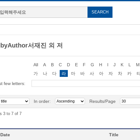
g byAuthor서재진 외 저
All
A
B
C
D
E
F
G
H
I
J
K
L
M
가
나
다
라
마
바
사
아
자
차
카
st few letters:
In order:
Results/Page
s 3 to 7 of 7
 Date
Title