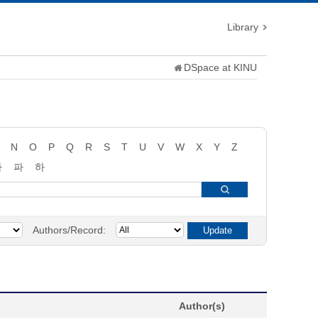
Library
DSpace at KINU
N
O
P
Q
R
S
T
U
V
W
X
Y
Z
타
파
하
Authors/Record:
Author(s)