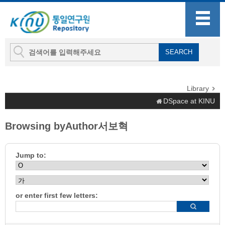
Library
DSpace at KINU
Browsing byAuthor서보혁
Jump to:
or enter first few letters: