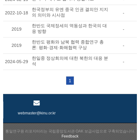
한국정부의 유엔 중국 인권 결의안 지지
2022-10-18
-
의 의미와 시사점
한반도 국제정세의 역동성과 한국의 대
2019
-
응 방향
한반도 평화와 남북 협력 종합연구 총
2019
-
론: 평화·경제·화해협력 구상
한일중 정상회의에 대한 북한의 대응 분
2024-05-29
-
석
1
webmaster@kinu.or.kr
통일연구원 리포지터리는 국립중앙도서관 OAK 보급사업으로 구축되었습니다.
Feedback