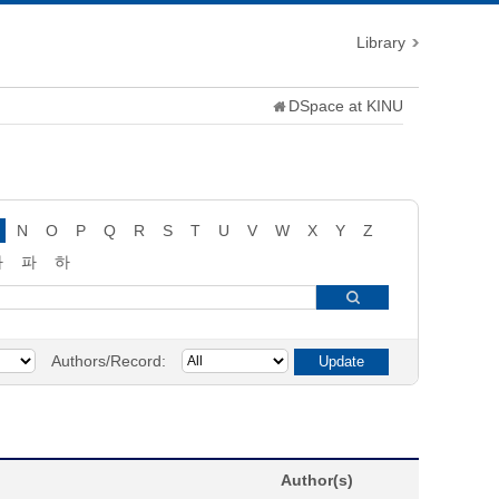
Library
DSpace at KINU
N
O
P
Q
R
S
T
U
V
W
X
Y
Z
타
파
하
Authors/Record:
Author(s)