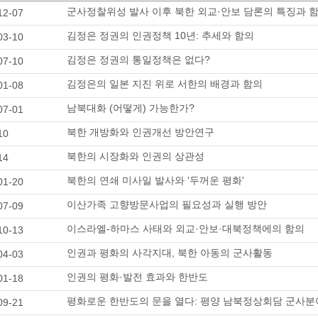
군사정찰위성 발사 이후 북한 외교·안보 담론의 특징과 
12-07
김정은 정권의 인권정책 10년: 추세와 함의
03-10
김정은 정권의 통일정책은 없다?
07-10
김정은의 일본 지진 위로 서한의 배경과 함의
01-08
남북대화 (어떻게) 가능한가?
07-01
북한 개방화와 인권개선 방안연구
10
북한의 시장화와 인권의 상관성
14
북한의 연쇄 미사일 발사와 '두꺼운 평화'
01-20
이산가족 고향방문사업의 필요성과 실행 방안
07-09
이스라엘-하마스 사태와 외교·안보·대북정책에의 함의
10-13
인권과 평화의 사각지대, 북한 아동의 군사활동
04-03
인권의 평화·발전 효과와 한반도
01-18
평화로운 한반도의 문을 열다: 평양 남북정상회담 군사분
09-21