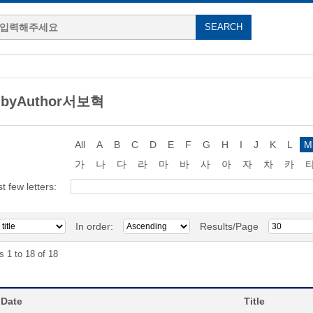
g byAuthor서보혁
All
A
B
C
D
E
F
G
H
I
J
K
L
M
가
나
다
라
마
바
사
아
자
차
카
st few letters:
In order:
Results/Page
s 1 to 18 of 18
 Date
Title