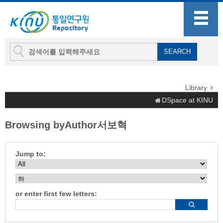
Library
DSpace at KINU
Browsing byAuthor서보혁
Jump to:
or enter first few letters: