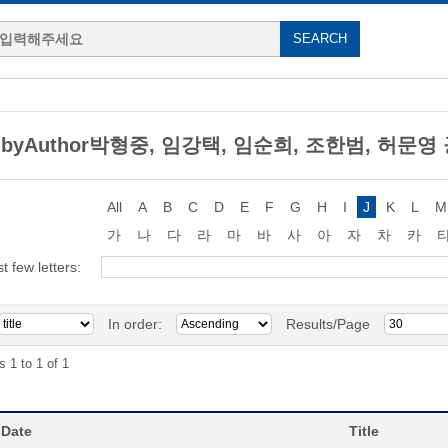
g byAuthor박형중, 임강택, 임순희, 조한범, 허문영
All
A
B
C
D
E
F
G
H
I
J
K
L
M
가
나
다
라
마
바
사
아
자
차
카
st few letters:
In order:
Results/Page
s 1 to 1 of 1
 Date
Title