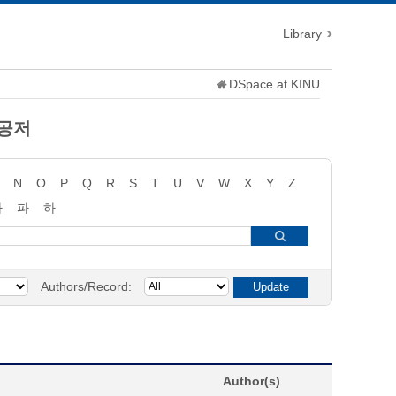
Library
DSpace at KINU
 공저
N
O
P
Q
R
S
T
U
V
W
X
Y
Z
타
파
하
Authors/Record:
Author(s)