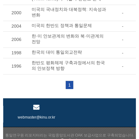
미국의 국내정치와 대북정책: 지속성과
2000
-
변화
미국의 한반도 정책과 통일문제
2004
-
한·미 안보관계의 변화와 북·미관계의
2006
-
전망
한국의 대미 통일외교전략
1998
-
한반도 평화체제 구축과정에서의 한국
1996
-
의 안보정책 방향
1
webmaster@kinu.or.kr
통일연구원 리포지터리는 국립중앙도서관 OAK 보급사업으로 구축되었습니다.