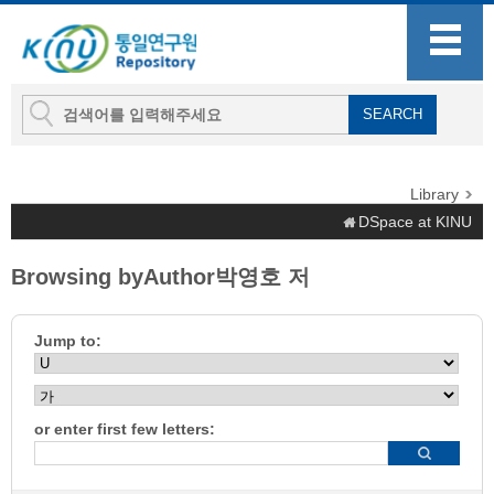
Library
DSpace at KINU
Browsing byAuthor박영호 저
Jump to:
or enter first few letters: