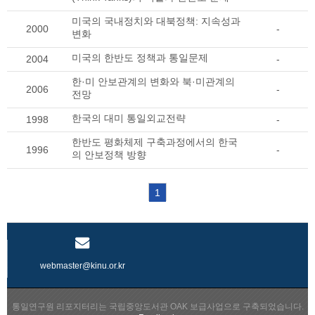
미국의 국내정치와 대북정책: 지속성과
2000
-
변화
미국의 한반도 정책과 통일문제
2004
-
한·미 안보관계의 변화와 북·미관계의
2006
-
전망
한국의 대미 통일외교전략
1998
-
한반도 평화체제 구축과정에서의 한국
1996
-
의 안보정책 방향
1
webmaster@kinu.or.kr
통일연구원 리포지터리는 국립중앙도서관 OAK 보급사업으로 구축되었습니다.