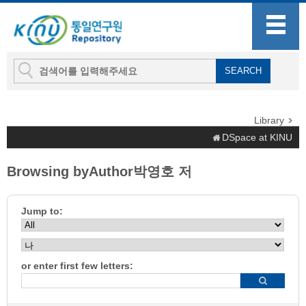
Library
DSpace at KINU
Browsing byAuthor박영호 저
Jump to:
or enter first few letters: