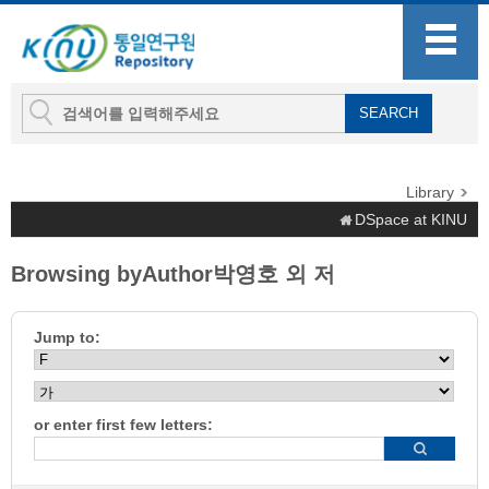
Library
DSpace at KINU
Browsing byAuthor박영호 외 저
Jump to:
or enter first few letters: