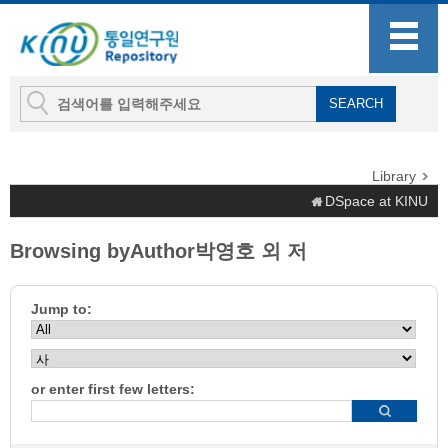
Library
DSpace at KINU
Browsing byAuthor박영호 외 저
Jump to:
or enter first few letters: