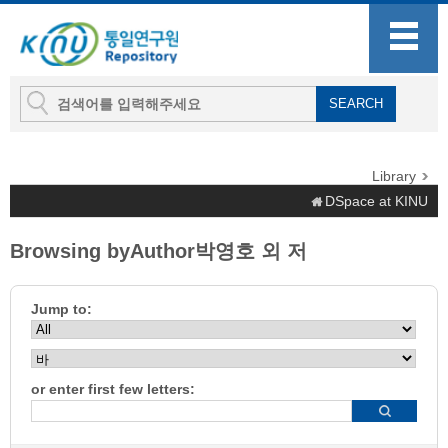
Library
DSpace at KINU
Browsing byAuthor박영호 외 저
Jump to:
or enter first few letters: