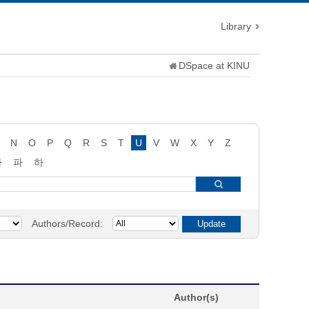
Library
DSpace at KINU
N
O
P
Q
R
S
T
U
V
W
X
Y
Z
타
파
하
Authors/Record:
Author(s)