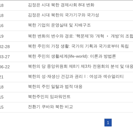
김정은 시대 북한 경제사회 8대 변화
18
김정은 시대 북한의 국가기구와 국가성
18
북한 기업의 운영실태 및 지배구조
16
북한 변화의 변수와 경로: ‘핵문제’와 ‘개혁 ‧ 개방’의 
19
북한 주민의 가정 생활: 국가의 기획과 국가로부터 독립
02-28
북한 주민의 생활세계(life-world): 이론과 방법론
03-27
북한의 당 중앙위원회 제8기 제3차 전원회의 분석 및 대
06-22
북한의 성·재생산 건강과 권리Ⅰ: 여성과 섹슈얼리티
21
북한의 주민 일탈과 법적 대응
18
북한주민의 임파워먼트
15
전환기 쿠바와 북한 비교
15
1