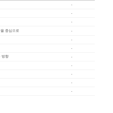
-
-
-
조합을 중심으로
-
-
-
응 방향
-
-
-
-
-