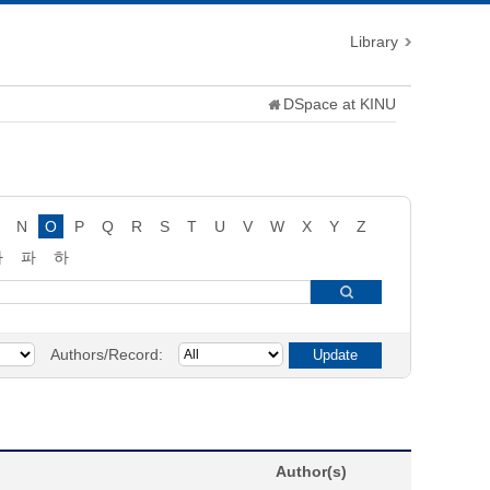
Library
DSpace at KINU
N
O
P
Q
R
S
T
U
V
W
X
Y
Z
타
파
하
Authors/Record:
Author(s)