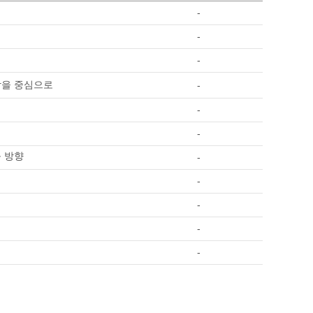
-
-
-
조합을 중심으로
-
-
-
응 방향
-
-
-
-
-