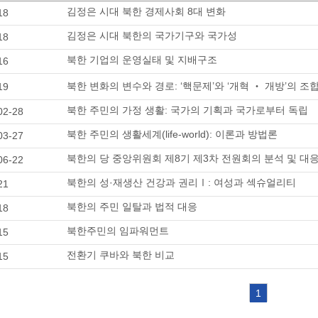
김정은 시대 북한 경제사회 8대 변화
18
김정은 시대 북한의 국가기구와 국가성
18
북한 기업의 운영실태 및 지배구조
16
북한 변화의 변수와 경로: ‘핵문제’와 ‘개혁 ‧ 개방’의 
19
북한 주민의 가정 생활: 국가의 기획과 국가로부터 독립
02-28
북한 주민의 생활세계(life-world): 이론과 방법론
03-27
북한의 당 중앙위원회 제8기 제3차 전원회의 분석 및 대
06-22
북한의 성·재생산 건강과 권리Ⅰ: 여성과 섹슈얼리티
21
북한의 주민 일탈과 법적 대응
18
북한주민의 임파워먼트
15
전환기 쿠바와 북한 비교
15
1