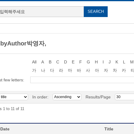
 byAuthor박영자,
All
A
B
C
D
E
F
G
H
I
J
K
L
M
가
나
다
라
마
바
사
아
자
차
카
st few letters:
In order:
Results/Page
s 1 to 11 of 11
 Date
Title