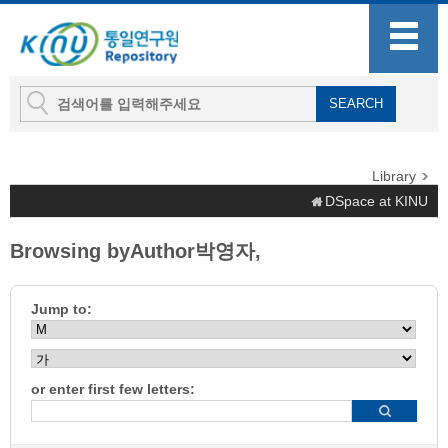
Library
DSpace at KINU
Browsing byAuthor박영자,
Jump to:
or enter first few letters: