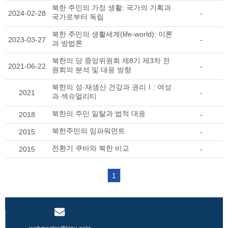
북한 주민의 가정 생활: 국가의 기획과
2024-02-28
-
국가로부터 독립
북한 주민의 생활세계(life-world): 이론
2023-03-27
-
과 방법론
북한의 당 중앙위원회 제8기 제3차 전
2021-06-22
-
원회의 분석 및 대응 방향
북한의 성·재생산 건강과 권리Ⅰ: 여성
2021
-
과 섹슈얼리티
북한의 주민 일탈과 법적 대응
2018
-
북한주민의 임파워먼트
2015
-
전환기 쿠바와 북한 비교
2015
-
1