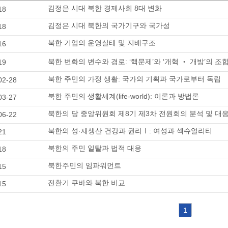
김정은 시대 북한 경제사회 8대 변화
18
김정은 시대 북한의 국가기구와 국가성
18
북한 기업의 운영실태 및 지배구조
16
북한 변화의 변수와 경로: ‘핵문제’와 ‘개혁 ‧ 개방’의 
19
북한 주민의 가정 생활: 국가의 기획과 국가로부터 독립
02-28
북한 주민의 생활세계(life-world): 이론과 방법론
03-27
북한의 당 중앙위원회 제8기 제3차 전원회의 분석 및 대
06-22
북한의 성·재생산 건강과 권리Ⅰ: 여성과 섹슈얼리티
21
북한의 주민 일탈과 법적 대응
18
북한주민의 임파워먼트
15
전환기 쿠바와 북한 비교
15
1