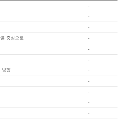
-
-
-
조합을 중심으로
-
-
-
응 방향
-
-
-
-
-