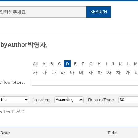
 byAuthor박영자,
All
A
B
C
D
E
F
G
H
I
J
K
L
M
가
나
다
라
마
바
사
아
자
차
카
st few letters:
In order:
Results/Page
s 1 to 11 of 11
 Date
Title