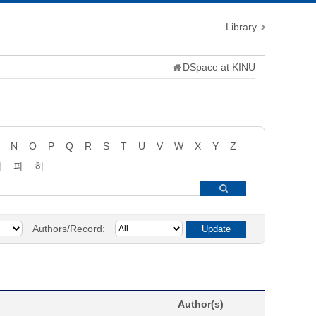
Library
DSpace at KINU
N
O
P
Q
R
S
T
U
V
W
X
Y
Z
타
파
하
Authors/Record:
Author(s)