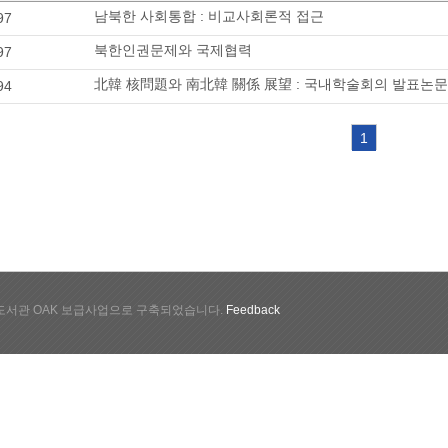
남북한 사회통합 : 비교사회론적 접근
97
북한인권문제와 국제협력
97
北韓 核問題와 南北韓 關係 展望 : 국내학술회의 발표논문집(1
94
1
서관 OAK 보급사업으로 구축되었습니다.
Feedback