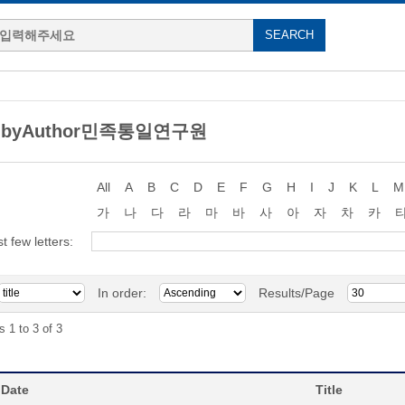
g byAuthor민족통일연구원
All
A
B
C
D
E
F
G
H
I
J
K
L
M
가
나
다
라
마
바
사
아
자
차
카
st few letters:
In order:
Results/Page
s 1 to 3 of 3
 Date
Title