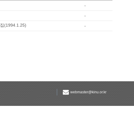
-
-
994.1.25)
-
webmaster@kinu.or.kr