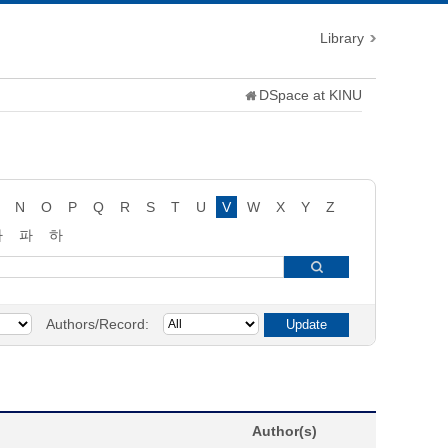
Library
DSpace at KINU
N
O
P
Q
R
S
T
U
V
W
X
Y
Z
타
파
하
Authors/Record:
Author(s)