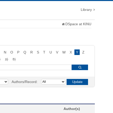
Library
DSpace at KINU
N
O
P
Q
R
S
T
U
V
W
X
Y
Z
타
파
하
Authors/Record:
Author(s)