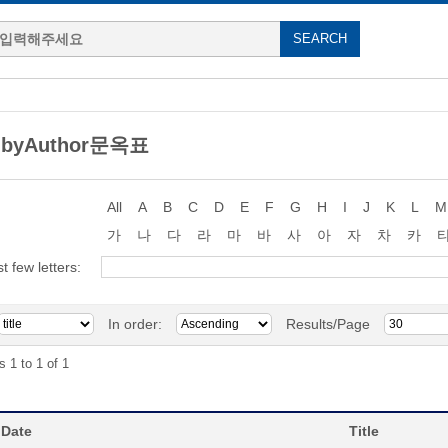
g byAuthor문옥표
All
A
B
C
D
E
F
G
H
I
J
K
L
M
가
나
다
라
마
바
사
아
자
차
카
st few letters:
In order:
Results/Page
s 1 to 1 of 1
 Date
Title