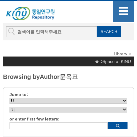
Library
DSpace at KINU
Browsing byAuthor문옥표
Jump to:
or enter first few letters: