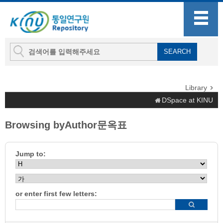
Library
DSpace at KINU
Browsing byAuthor문옥표
Jump to:
or enter first few letters: